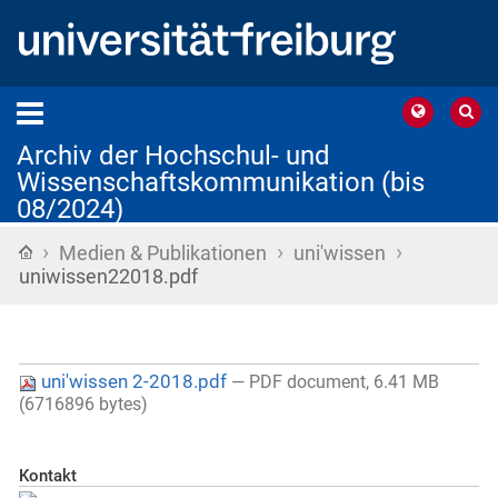
Archiv der Hochschul- und
Wissenschaftskommunikation (bis
08/2024)
›
›
›
Startseite
Medien & Publikationen
uni'wissen
uniwissen22018.pdf
uni'wissen 2-2018.pdf
— PDF document, 6.41 MB
(6716896 bytes)
Kontakt