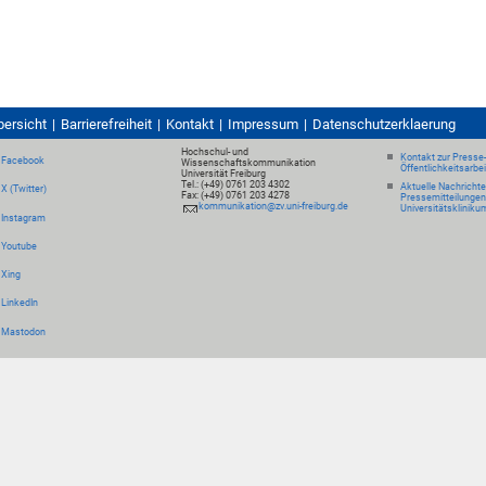
bersicht
Barrierefreiheit
Kontakt
Impressum
Datenschutzerklaerung
Hochschul- und
Kontakt zur Presse
Facebook
Wissenschaftskommunikation
Öffentlichkeitsarbe
Universität Freiburg
Tel.: (+49) 0761 203 4302
Aktuelle Nachricht
X (Twitter)
Fax: (+49) 0761 203 4278
Pressemitteilungen
kommunikation@zv.uni-freiburg.de
Universitätskliniku
Instagram
Youtube
Xing
LinkedIn
Mastodon