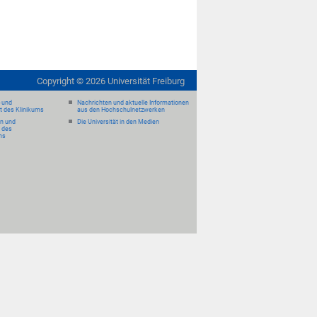
Copyright ©
2026
Universität Freiburg
- und
Nachrichten und aktuelle Informationen
it des Klinikums
aus den Hochschulnetzwerken
en und
Die Universität in den Medien
 des
ms