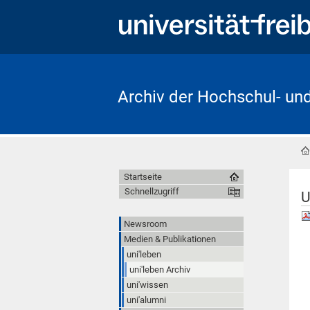
Archiv der Hochschul- un
Startseite
Schnellzugriff
U
Newsroom
Medien & Publikationen
uni'leben
uni'leben Archiv
uni'wissen
uni'alumni