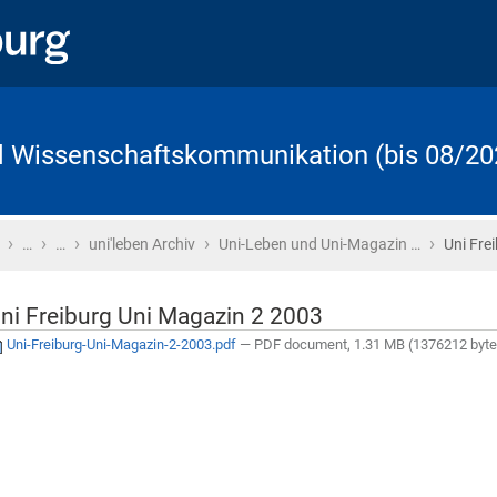
d Wissenschaftskommunikation (bis 08/20
›
›
›
›
›
Startseite
…
…
uni'leben Archiv
Uni-Leben und Uni-Magazin …
Uni Fre
ni Freiburg Uni Magazin 2 2003
Uni-Freiburg-Uni-Magazin-2-2003.pdf
— PDF document, 1.31 MB (1376212 byte