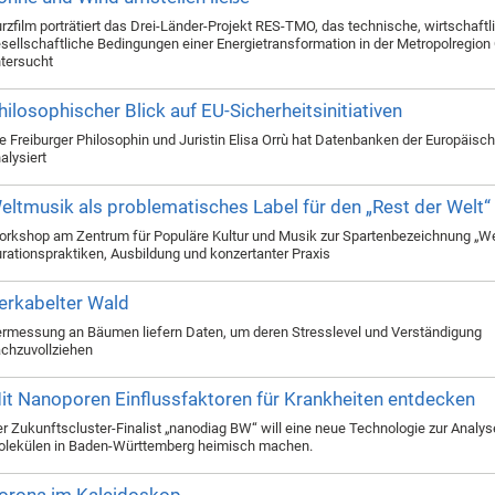
rzfilm porträtiert das Drei-Länder-Projekt RES-TMO, das technische, wirtschaftl
sellschaftliche Bedingungen einer Energietransformation in der Metropolregion
tersucht
hilosophischer Blick auf EU-Sicherheitsinitiativen
e Freiburger Philosophin und Juristin Elisa Orrù hat Datenbanken der Europäisc
alysiert
eltmusik als problematisches Label für den „Rest der Welt“
rkshop am Zentrum für Populäre Kultur und Musik zur Spartenbezeichnung „We
rationspraktiken, Ausbildung und konzertanter Praxis
erkabelter Wald
rmessung an Bäumen liefern Daten, um deren Stresslevel und Verständigung
chzuvollziehen
it Nanoporen Einflussfaktoren für Krankheiten entdecken
r Zukunftscluster-Finalist „nanodiag BW“ will eine neue Technologie zur Analys
lekülen in Baden-Württemberg heimisch machen.