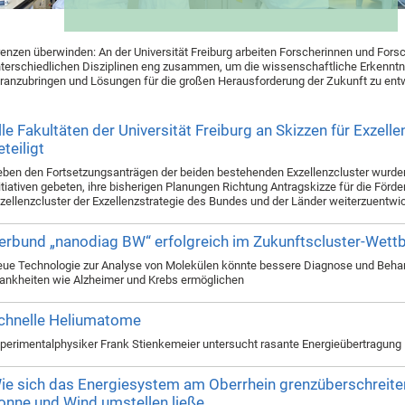
enzen überwinden: An der Universität Freiburg arbeiten Forscherinnen und Fors
terschiedlichen Disziplinen eng zusammen, um die wissenschaftliche Erkenntn
ranzubringen und Lösungen für die großen Herausforderung der Zukunft zu ent
lle Fakultäten der Universität Freiburg an Skizzen für Exzelle
eteiligt
ben den Fortsetzungsanträgen der beiden bestehenden Exzellenzcluster wurde
itiativen gebeten, ihre bisherigen Planungen Richtung Antragskizze für die Förder
zellenzcluster der Exzellenzstrategie des Bundes und der Länder weiterzuentwi
erbund „nanodiag BW“ erfolgreich im Zukunftscluster-Wet
ue Technologie zur Analyse von Molekülen könnte bessere Diagnose und Beha
ankheiten wie Alzheimer und Krebs ermöglichen
chnelle Heliumatome
perimentalphysiker Frank Stienkemeier untersucht rasante Energieübertragung
ie sich das Energiesystem am Oberrhein grenzüberschreite
onne und Wind umstellen ließe