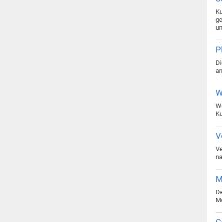
Ku
ge
un
P
Di
an
W
Wo
Ku
V
Ve
na
M
De
Mo