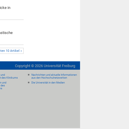
icke in
astische
ten 10 Artikel »
Copyright ©
2026
Universität Freiburg
- und
Nachrichten und aktuelle Informationen
it des Klinikums
aus den Hochschulnetzwerken
en und
Die Universität in den Medien
 des
ms