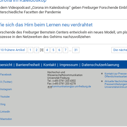
orona im Kaleidoskop
 dem Videopodcast „Corona im Kaleidoskop“ geben Freiburger Forschende Einbl
terschiedliche Facetten der Pandemie
ie sich das Hirn beim Lernen neu verdrahtet
rschende des Freiburger Bernstein Centers entwickeln ein neues Modell, um pl
ozesse in den Netzwerken des Gehirns nachzuvollziehen
 10 frühere Artikel
1
2
[
3
]
4
5
6
7
...
31
Die nächs
bersicht
Barrierefreiheit
Kontakt
Impressum
Datenschutzerklaerung
Hochschul- und
Kontakt zur Presse
Facebook
Wissenschaftskommunikation
Öffentlichkeitsarbe
Universität Freiburg
Tel.: (+49) 0761 203 4302
Aktuelle Nachricht
X (Twitter)
Fax: (+49) 0761 203 4278
Pressemitteilungen
kommunikation@zv.uni-freiburg.de
Universitätskliniku
Instagram
Youtube
Xing
LinkedIn
Mastodon