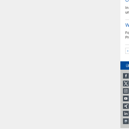
C
In
un
W
Fo
Pr
«
Ü