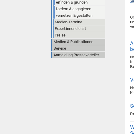
erfinden & gründen
fördern & engagieren
vernetzen & gestalten
Gr
Medien-Termine
un
vo
Expert:innendienst
Preise
Medien & Publikationen
A
Service
b
Anmeldung Presseverteiler
Ne
In
Ex
V
Ne
Kr
S
Ex
W
S