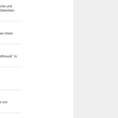
iche und
 Oberrhein
hen Union
ltmusik“ in
e von