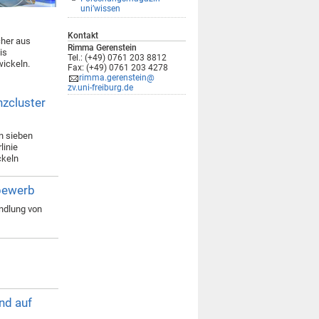
uni’wissen
Kontakt
cher aus
Rimma Gerenstein
is
Tel.: (+49) 0761 203 8812
wickeln.
Fax: (+49) 0761 203 4278
rimma.gerenstein@
zv.uni-freiburg.de
nzcluster
n sieben
linie
ckeln
tbewerb
ndlung von
nd auf