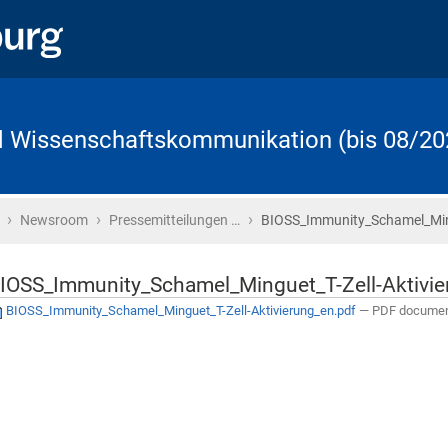
d Wissenschaftskommunikation (bis 08/20
›
›
›
Startseite
Newsroom
Pressemitteilungen …
BIOSS_Immunity_Schamel_Ming
IOSS_Immunity_Schamel_Minguet_T-Zell-Aktivie
BIOSS_Immunity_Schamel_Minguet_T-Zell-Aktivierung_en.pdf
— PDF document