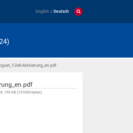
English
Deutsch
24)
uet_T-Zell-Aktivierung_en.pdf
rung_en.pdf
, 153 KB (157650 bytes)