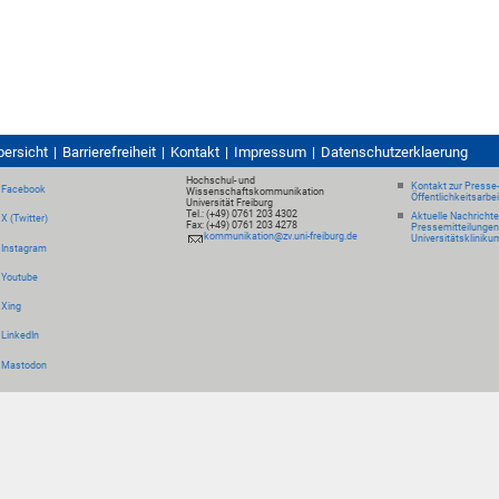
bersicht
Barrierefreiheit
Kontakt
Impressum
Datenschutzerklaerung
Hochschul- und
Kontakt zur Presse
Facebook
Wissenschaftskommunikation
Öffentlichkeitsarbe
Universität Freiburg
Tel.: (+49) 0761 203 4302
Aktuelle Nachricht
X (Twitter)
Fax: (+49) 0761 203 4278
Pressemitteilungen
kommunikation@zv.uni-freiburg.de
Universitätskliniku
Instagram
Youtube
Xing
LinkedIn
Mastodon