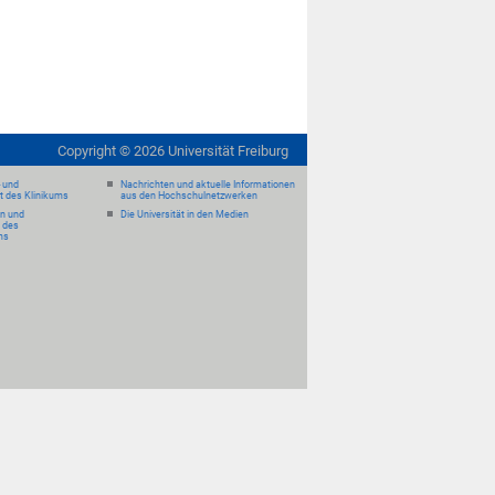
Copyright ©
2026
Universität Freiburg
- und
Nachrichten und aktuelle Informationen
it des Klinikums
aus den Hochschulnetzwerken
en und
Die Universität in den Medien
 des
ms