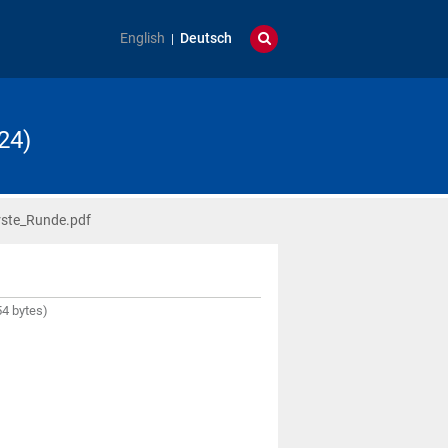
English
Deutsch
24)
rste_Runde.pdf
4 bytes)