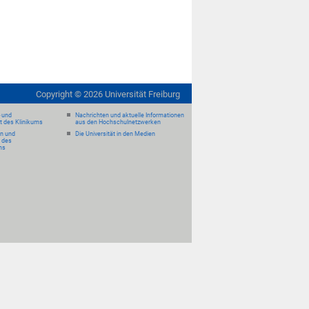
Copyright ©
2026
Universität Freiburg
- und
Nachrichten und aktuelle Informationen
it des Klinikums
aus den Hochschulnetzwerken
en und
Die Universität in den Medien
 des
ms