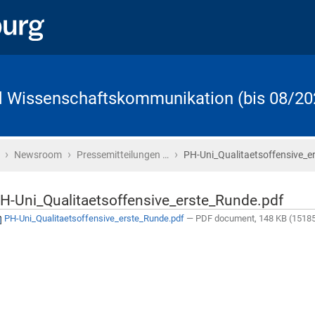
d Wissenschaftskommunikation (bis 08/20
›
›
›
Startseite
Newsroom
Pressemitteilungen …
PH-Uni_Qualitaetsoffensive_e
H-Uni_Qualitaetsoffensive_erste_Runde.pdf
PH-Uni_Qualitaetsoffensive_erste_Runde.pdf
— PDF document, 148 KB (15185