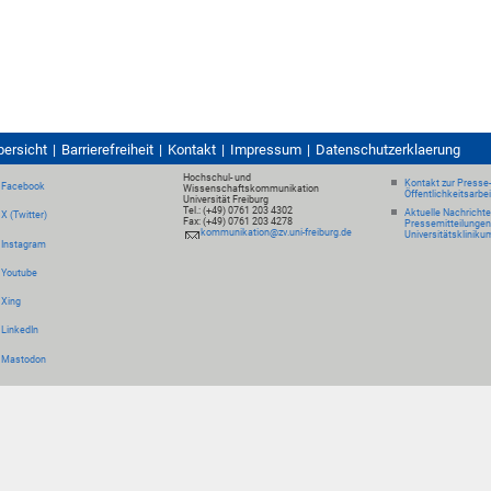
bersicht
Barrierefreiheit
Kontakt
Impressum
Datenschutzerklaerung
Hochschul- und
Kontakt zur Presse
Facebook
Wissenschaftskommunikation
Öffentlichkeitsarbe
Universität Freiburg
Tel.: (+49) 0761 203 4302
Aktuelle Nachricht
X (Twitter)
Fax: (+49) 0761 203 4278
Pressemitteilungen
kommunikation@zv.uni-freiburg.de
Universitätskliniku
Instagram
Youtube
Xing
LinkedIn
Mastodon