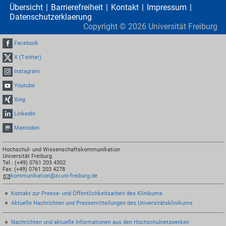
Übersicht
Barrierefreiheit
Kontakt
Impressum
Datenschutzerklaerung
Copyright ©
2026
Universität Freiburg
Facebook
X (Twitter)
Instagram
Youtube
Xing
LinkedIn
Mastodon
Hochschul- und Wissenschaftskommunikation
Universität Freiburg
Tel.: (+49) 0761 203 4302
Fax: (+49) 0761 203 4278
kommunikation@zv.uni-freiburg.de
Kontakt zur Presse- und Öffentlichkeitsarbeit des Klinikums
Aktuelle Nachrichten und Pressemitteilungen des Universitätsklinikums
Nachrichten und aktuelle Informationen aus den Hochschulnetzwerken