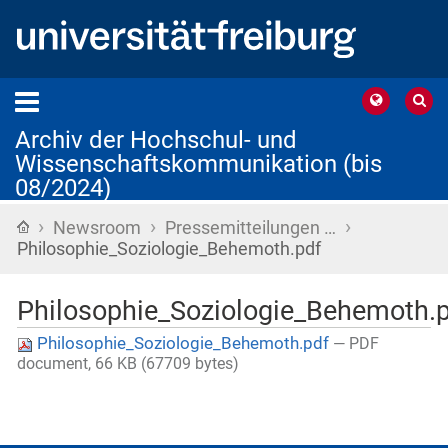
Archiv der Hochschul- und
Wissenschaftskommunikation (bis
08/2024)
›
›
›
Startseite
Newsroom
Pressemitteilungen …
Philosophie_Soziologie_Behemoth.pdf
Philosophie_Soziologie_Behemoth.
Philosophie_Soziologie_Behemoth.pdf
— PDF
document, 66 KB (67709 bytes)