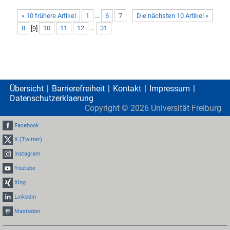
« 10 frühere Artikel
1
...
6
7
Die nächsten 10 Artikel »
8
[
9
]
10
11
12
...
31
Übersicht
Barrierefreiheit
Kontakt
Impressum
Datenschutzerklaerung
Copyright ©
2026
Universität Freiburg
Facebook
X (Twitter)
Instagram
Youtube
Xing
LinkedIn
Mastodon