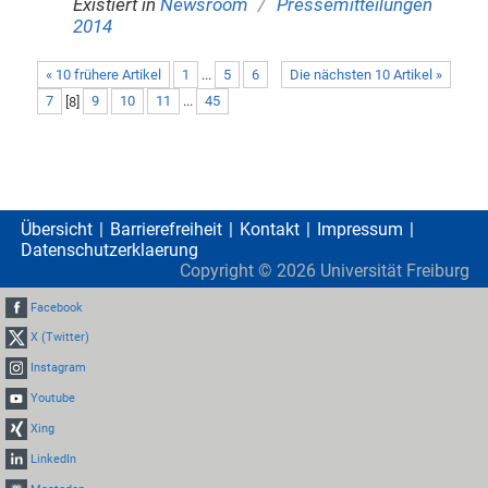
/
Existiert in
Newsroom
Pressemitteilungen
2014
« 10 frühere Artikel
1
...
5
6
Die nächsten 10 Artikel »
7
[
8
]
9
10
11
...
45
Übersicht
Barrierefreiheit
Kontakt
Impressum
Datenschutzerklaerung
Copyright ©
2026
Universität Freiburg
Facebook
X (Twitter)
Instagram
Youtube
Xing
LinkedIn