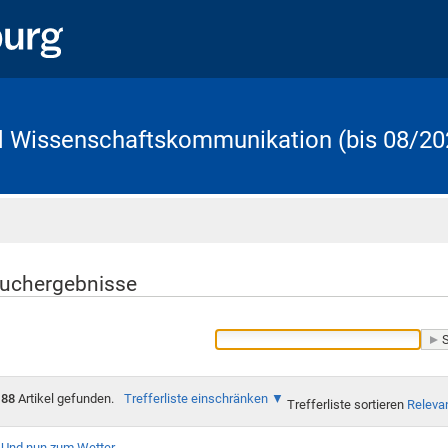
d Wissenschaftskommunikation (bis 08/20
Startseite
uchergebnisse
88
Artikel gefunden.
Trefferliste einschränken
Trefferliste sortieren
Releva
Und nun zum Wetter