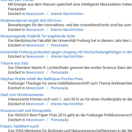
Mit Energie aus dem Wasser speichert eine intelligente Messstation mete
Passanten
/
Existiert in
Newsroom
Interne Nachrichten
Studierendenrat vergibt 400.000 Euro
Bewerbungen für den Innovations- und den Investitionsfonds sind bis zum
/
Existiert in
Newsroom
Interne Nachrichten
Herausragende Didaktik für angehende Ärzte
Die Medizinische Fakultät der Universität Freiburg hat in diesem Jahr drei
/
Existiert in
Newsroom
Personalia
Universität Freiburg protestiert gegen Umgang mit Hochschulangehörigen in der
/
Existiert in
Newsroom
Interne Nachrichten
Träume aus Salz
Der Chemiker Martin R. Lichtenthaler gewinnt den ersten Science Slam de
/
Existiert in
Newsroom
Personalia
Stephan Wahle erhält den Balthasar-Fischer-Preis
Freiburger Theologe für seine Habilitationsschrift zum Thema Weihnacht
/
Existiert in
Newsroom
Personalia
Start zum Wintersemester
Interessierte können sich vom 1. Juni 2016 an für einen Studienplatz an de
/
Existiert in
Newsroom
Interne Nachrichten
Wissenschaft und Klimapolitik
Der INOGOV Best Paper Prize 2016 geht an die Freiburger Politikwissensch
/
Existiert in
Newsroom
Personalia
Frauen, habilitiert euch!
Das EIRA Mentoring für Ärztinnen und Naturwissenschaftlerinnen in der Medi