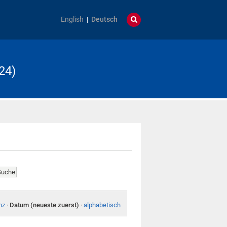
English
Deutsch
24)
nz
·
Datum (neueste zuerst)
·
alphabetisch