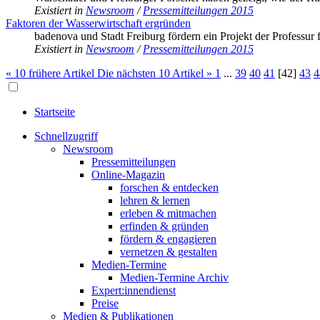
Existiert in
Newsroom
/
Pressemitteilungen 2015
Faktoren der Wasserwirtschaft ergründen
badenova und Stadt Freiburg fördern ein Projekt der Professur
Existiert in
Newsroom
/
Pressemitteilungen 2015
« 10 frühere Artikel
Die nächsten 10 Artikel »
1
...
39
40
41
[
42
]
43
4
Startseite
Schnellzugriff
Newsroom
Pressemitteilungen
Online-Magazin
forschen & entdecken
lehren & lernen
erleben & mitmachen
erfinden & gründen
fördern & engagieren
vernetzen & gestalten
Medien-Termine
Medien-Termine Archiv
Expert:innendienst
Preise
Medien & Publikationen