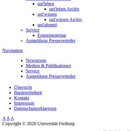
uni'leben
uni'leben Archiv
uni'wissen
uni'wissen Archiv
uni'alumni
Service
Erstsemestertag
Anmeldung Presseverteiler
Navigation
Newsroom
Medien & Publikationen
Service
Anmeldung Presseverteiler
Übersicht
Barrierefreiheit
Kontakt
Impressum
Datenschutzerklaerung
A
A
A
Copyright ©
2026
Universität Freiburg