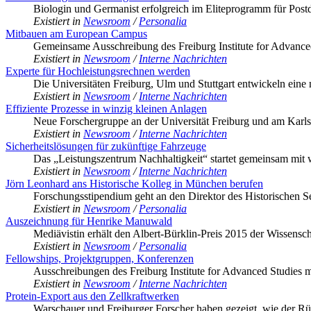
Biologin und Germanist erfolgreich im Eliteprogramm für Pos
Existiert in
Newsroom
/
Personalia
Mitbauen am European Campus
Gemeinsame Ausschreibung des Freiburg Institute for Advanced 
Existiert in
Newsroom
/
Interne Nachrichten
Experte für Hochleistungsrechnen werden
Die Universitäten Freiburg, Ulm und Stuttgart entwickeln eine
Existiert in
Newsroom
/
Interne Nachrichten
Effiziente Prozesse in winzig kleinen Anlagen
Neue Forschergruppe an der Universität Freiburg und am Karlsr
Existiert in
Newsroom
/
Interne Nachrichten
Sicherheitslösungen für zukünftige Fahrzeuge
Das „Leistungszentrum Nachhaltigkeit“ startet gemeinsam mit w
Existiert in
Newsroom
/
Interne Nachrichten
Jörn Leonhard ans Historische Kolleg in München berufen
Forschungsstipendium geht an den Direktor des Historischen Se
Existiert in
Newsroom
/
Personalia
Auszeichnung für Henrike Manuwald
Mediävistin erhält den Albert-Bürklin-Preis 2015 der Wissensch
Existiert in
Newsroom
/
Personalia
Fellowships, Projektgruppen, Konferenzen
Ausschreibungen des Freiburg Institute for Advanced Studies 
Existiert in
Newsroom
/
Interne Nachrichten
Protein-Export aus den Zellkraftwerken
Warschauer und Freiburger Forscher haben gezeigt, wie der Rü