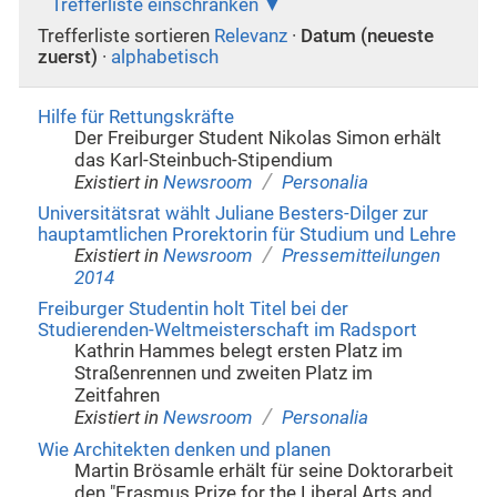
Trefferliste einschränken
Trefferliste sortieren
Relevanz
·
Datum (neueste
zuerst)
·
alphabetisch
Hilfe für Rettungskräfte
Der Freiburger Student Nikolas Simon erhält
das Karl-Steinbuch-Stipendium
/
Existiert in
Newsroom
Personalia
Universitätsrat wählt Juliane Besters-Dilger zur
hauptamtlichen Prorektorin für Studium und Lehre
/
Existiert in
Newsroom
Pressemitteilungen
2014
Freiburger Studentin holt Titel bei der
Studierenden-Weltmeisterschaft im Radsport
Kathrin Hammes belegt ersten Platz im
Straßenrennen und zweiten Platz im
Zeitfahren
/
Existiert in
Newsroom
Personalia
Wie Architekten denken und planen
Martin Brösamle erhält für seine Doktorarbeit
den "Erasmus Prize for the Liberal Arts and