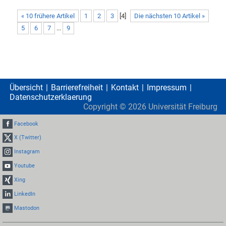
« 10 frühere Artikel
1
2
3
[
4
]
Die nächsten 10 Artikel »
5
6
7
...
9
Übersicht
Barrierefreiheit
Kontakt
Impressum
Datenschutzerklaerung
Copyright ©
2026
Universität Freiburg
Facebook
X (Twitter)
Instagram
Youtube
Xing
LinkedIn
Mastodon