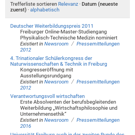
Trefferliste sortieren
Relevanz
·
Datum (neueste
zuerst)
·
alphabetisch
Deutscher Weiterbildungspreis 2011
Freiburger Online-Master-Studiengang
Physikalisch-Technische Medizin nominiert
/
Existiert in
Newsroom
Pressemitteilungen
2012
4. Trinationaler Schülerkongress der
Naturwissenschaften & Technik in Freiburg
Kongresseröffnung mit
Ausstellungsrundgang
/
Existiert in
Newsroom
Pressemitteilungen
2012
Verantwortungsvoll wirtschaften
Erste Absolventen der berufsbegleitenden
Weiterbildung „Wirtschaftsphilosophie und
Unternehmensethik“
/
Existiert in
Newsroom
Pressemitteilungen
2016
Universität Freiburg auch in der zweiten Runde des