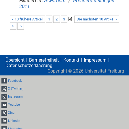
/
Existiert in
Newsroom
Pressemitteilungen
2011
« 10 frühere Artikel
1
2
3
[
4
]
Die nächsten 10 Artikel »
5
6
Übersicht
Barrierefreiheit
Kontakt
Impressum
Datenschutzerklaerung
Copyright ©
2026
Universität Freiburg
Facebook
X (Twitter)
Instagram
Youtube
Xing
LinkedIn
Mastodon