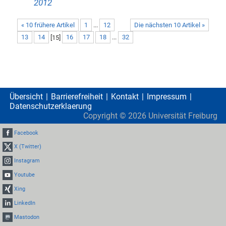
2012
« 10 frühere Artikel
1
...
12
Die nächsten 10 Artikel »
13
14
[
15
]
16
17
18
...
32
Übersicht
Barrierefreiheit
Kontakt
Impressum
Datenschutzerklaerung
Copyright ©
2026
Universität Freiburg
Facebook
X (Twitter)
Instagram
Youtube
Xing
LinkedIn
Mastodon