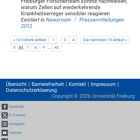
Freiburger Forscherteam konnte nachweisen,
warum Zellen auf wiederkehrende
Krankheitserreger sensibler reagieren
/
Existiert in
Newsroom
Pressemitteilungen
2012
« 10 frühere Artikel
1
...
3
4
Die nächsten 10 Artikel »
5
[
6
]
7
8
9
...
45
Übersicht
Barrierefreiheit
Kontakt
Impressum
Datenschutzerklaerung
Copyright ©
2026
Universität Freiburg
Facebook
X (Twitter)
Instagram
Youtube