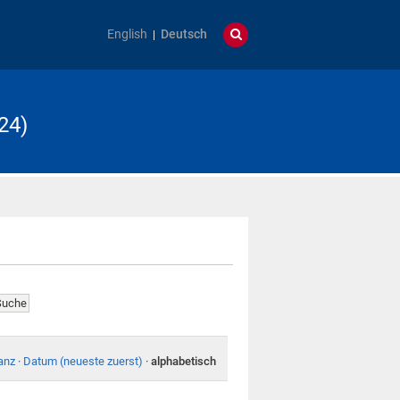
English
Deutsch
24)
anz
·
Datum (neueste zuerst)
·
alphabetisch