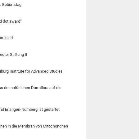
0. Geburtstag
ed dot award“
ominiert
ctor Stiftung II
eiburg Institute for Advanced Studies
 der natürlichen Darmflora auf die
nd Erlangen-Nürnberg ist gestartet
einen in die Membran von Mitochondrien