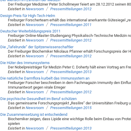
Der Freiburger Mediziner Peter Schollmeyer feiert am 28.12.2012 seinen 8
/
Existiert in
Newsroom
Pressemitteilungen 2012
Design-Preis für High-Tech-Helm
Freiburger Forscherteam erhält das international anerkannte Gütesiegel „r
/
Existiert in
Newsroom
Pressemitteilungen 2011
Deutscher Weiterbildungspreis 2011
Freiburger Online-Master-Studiengang Physikalisch-Technische Medizin n
/
Existiert in
Newsroom
Pressemitteilungen 2012
Die „Tafelrunde“ der Spitzenwissenschaftler
Der Freiburger Biochemiker Nikolaus Pfanner erhält Forschungspreis der He
/
Existiert in
Newsroom
Pressemitteilungen 2012
Die Hüter des Immunsystems
Der Nobelpreisträger für Medizin Peter C. Doherty hält einen Vortrag am Fr
/
Existiert in
Newsroom
Pressemitteilungen 2013
Die natürliche Darmflora kurbelt das Immunsystem an
Freiburger Forscher beschreiben in dem Fachmagazin Immunity den Einfluss
Immunantwort gegen virale Erreger
/
Existiert in
Newsroom
Pressemitteilungen 2012
Die psychische Gesundheit im Beruf schützen
Das gemeinsame Forschungsprojekt „Resilire“ der Universitäten Freiburg u
/
Existiert in
Newsroom
Pressemitteilungen 2015
Die Zusammensetzung ist entscheidend
Biochemiker zeigen, dass Lipide eine wichtige Rolle beim Einbau von Prot
spielen
/
Existiert in
Newsroom
Pressemitteilungen 2013