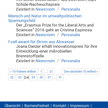
Schüle-Nachwuchspreis
/
Existiert in
Newsroom
Personalia
Mensch und Natur im umweltpolitischen
Spannungsfeld
Der „Erasmus Prize for the Liberal Arts and
Sciences“ 2016 geht an Cristina Espinosa
/
Existiert in
Newsroom
Personalia
f-cell award für Strom aus Abwasser
Joana Danzer erhält Innovationspreis für ihre
Entwicklung einer mikrobiellen
Brennstoffzelle
/
Existiert in
Newsroom
Personalia
« 10 frühere Artikel
1
...
21
Die nächsten 10 Artikel »
22
23
[
24
]
25
26
27
...
31
Übersicht
Barrierefreiheit
Kontakt
Impressum