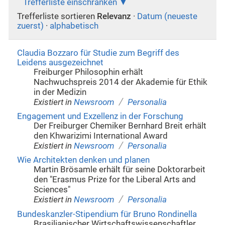
Trefferliste einschränken
Trefferliste sortieren
Relevanz
·
Datum (neueste
zuerst)
·
alphabetisch
Claudia Bozzaro für Studie zum Begriff des
Leidens ausgezeichnet
Freiburger Philosophin erhält
Nachwuchspreis 2014 der Akademie für Ethik
in der Medizin
/
Existiert in
Newsroom
Personalia
Engagement und Exzellenz in der Forschung
Der Freiburger Chemiker Bernhard Breit erhält
den Khwarizimi International Award
/
Existiert in
Newsroom
Personalia
Wie Architekten denken und planen
Martin Brösamle erhält für seine Doktorarbeit
den "Erasmus Prize for the Liberal Arts and
Sciences"
/
Existiert in
Newsroom
Personalia
Bundeskanzler-Stipendium für Bruno Rondinella
Brasilianischer Wirtschaftswissenschaftler