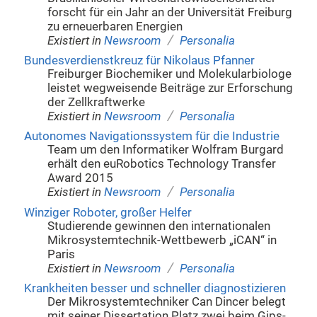
forscht für ein Jahr an der Universität Freiburg
zu erneuerbaren Energien
/
Existiert in
Newsroom
Personalia
Bundesverdienstkreuz für Nikolaus Pfanner
Freiburger Biochemiker und Molekularbiologe
leistet wegweisende Beiträge zur Erforschung
der Zellkraftwerke
/
Existiert in
Newsroom
Personalia
Autonomes Navigationssystem für die Industrie
Team um den Informatiker Wolfram Burgard
erhält den euRobotics Technology Transfer
Award 2015
/
Existiert in
Newsroom
Personalia
Winziger Roboter, großer Helfer
Studierende gewinnen den internationalen
Mikrosystemtechnik-Wettbewerb „iCAN“ in
Paris
/
Existiert in
Newsroom
Personalia
Krankheiten besser und schneller diagnostizieren
Der Mikrosystemtechniker Can Dincer belegt
mit seiner Dissertation Platz zwei beim Gips-