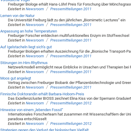
Freiburger Biologe erhält Hans-Löhrl Preis für Forschung über Mönchsgr
/
Existiert in
Newsroom
Pressemitteilungen 2011
Lernen von der Natur
Die Universität Freiburg lädt zu den jährlichen „Biomimetic Lectures“ ein
/
Existiert in
Newsroom
Pressemitteilungen 2011
Anpassung an hohe Temperaturen
Freiburger Forscher entdecken multifunktionelles Enzym im Stoffwechsel
/
Existiert in
Newsroom
Pressemitteilungen 2011
Auf Igelstacheln liegt sich’s gut
Freiburger Biologen erhalten Auszeichnung für die „Bionische Transport-Pa
/
Existiert in
Newsroom
Pressemitteilungen 2011
Störungen im Hirn-Rhythmus
Netzwerkmodell ermöglicht neue Einblicke in Ursachen und Therapien bei 
/
Existiert in
Newsroom
Pressemitteilungen 2011
Moos gut angelegt
Vertrag zwischen Freiburger Biobank der Pflanzenbiotechnologie und Gre
/
Existiert in
Newsroom
Pressemitteilungen 2011
Finnische Doktorandin erhält Barbara-Hobom-Preis
Das Exzellenzcluster BIOSS zeichnet Elina Kiss von der Spemann Graduie
/
Existiert in
Newsroom
Pressemitteilungen 2012
Hinweise von einem „lebenden Fossil“
Internationales Forscherteam hat zusammen mit Wissenschaftlern der Univ
paradoxa entschlüsselt
/
Existiert in
Newsroom
Pressemitteilungen 2012
Strategien gegen den Verlust der biologischen Vielfalt