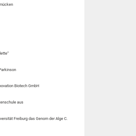
asmücken
lette“
Parkinson
enovation Biotech GmbH
rtenschule aus
ersität Freiburg das Genom der Alge C.