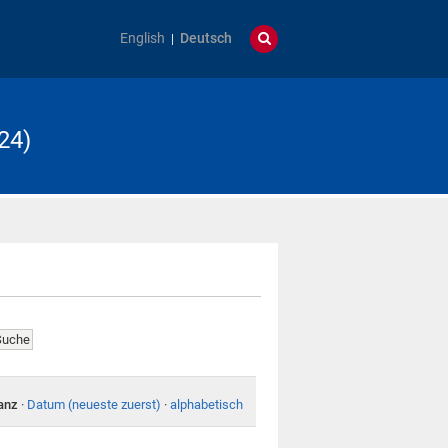
English
Deutsch
24)
anz
·
Datum (neueste zuerst)
·
alphabetisch