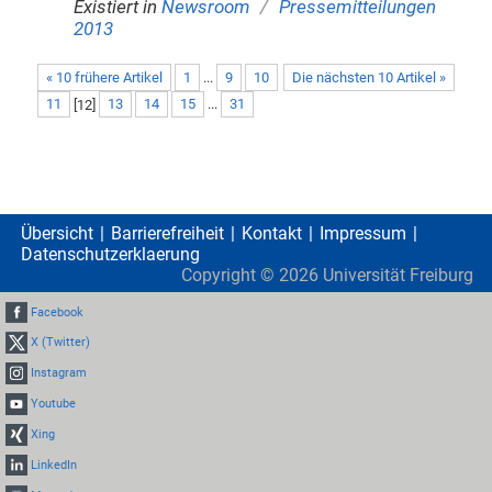
/
Existiert in
Newsroom
Pressemitteilungen
2013
« 10 frühere Artikel
1
...
9
10
Die nächsten 10 Artikel »
11
[
12
]
13
14
15
...
31
Übersicht
Barrierefreiheit
Kontakt
Impressum
Datenschutzerklaerung
Copyright ©
2026
Universität Freiburg
Facebook
X (Twitter)
Instagram
Youtube
Xing
LinkedIn