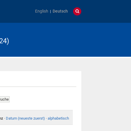
English
Deutsch
24)
nz
·
Datum (neueste zuerst)
·
alphabetisch