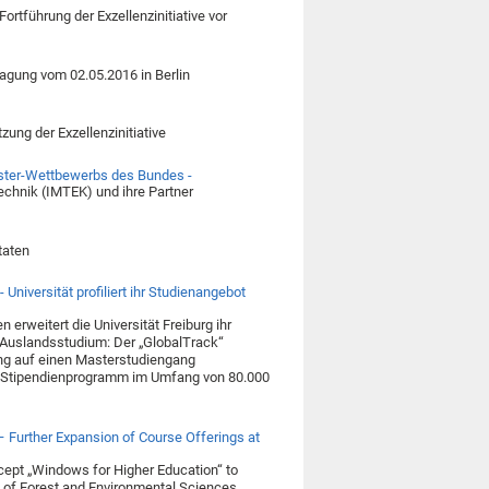
rtführung der Exzellenzinitiative vor
Tagung vom 02.05.2016 in Berlin
ung der Exzellenzinitiative
ster-Wettbewerbs des Bundes -
technik (IMTEK) und ihre Partner
taten
Universität profiliert ihr Studienangebot
 erweitert die Universität Freiburg ihr
 Auslandsstudium: Der „GlobalTrack“
tung auf einen Masterstudiengang
em Stipendienprogramm im Umfang von 80.000
– Further Expansion of Course Offerings at
ncept „Windows for Higher Education“ to
ty of Forest and Environmental Sciences,