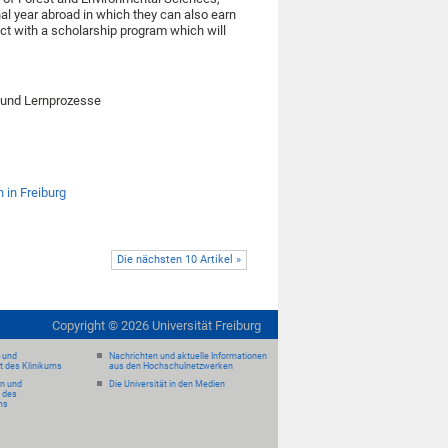
nal year abroad in which they can also earn
ct with a scholarship program which will
und Lernprozesse
 in Freiburg
Die nächsten 10 Artikel »
Copyright ©
2026
Universität Freiburg
- und
Nachrichten und aktuelle Informationen
it des Klinikums
aus den Hochschulnetzwerken
en und
Die Universität in den Medien
 des
ms