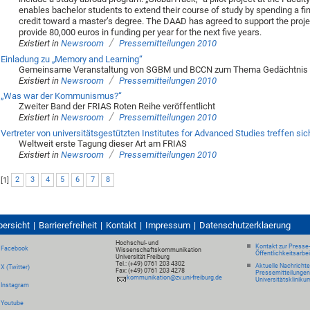
enables bachelor students to extend their course of study by spending a fi
credit toward a master’s degree. The DAAD has agreed to support the proje
provide 80,000 euros in funding per year for the next five years.
/
Existiert in
Newsroom
Pressemitteilungen 2010
Einladung zu „Memory and Learning“
Gemeinsame Veranstaltung von SGBM und BCCN zum Thema Gedächtnis 
/
Existiert in
Newsroom
Pressemitteilungen 2010
„Was war der Kommunismus?“
Zweiter Band der FRIAS Roten Reihe veröffentlicht
/
Existiert in
Newsroom
Pressemitteilungen 2010
Vertreter von universitätsgestützten Institutes for Advanced Studies treffen sich
Weltweit erste Tagung dieser Art am FRIAS
/
Existiert in
Newsroom
Pressemitteilungen 2010
[
1
]
2
3
4
5
6
7
8
bersicht
Barrierefreiheit
Kontakt
Impressum
Datenschutzerklaerung
Hochschul- und
Kontakt zur Presse
Facebook
Wissenschaftskommunikation
Öffentlichkeitsarbe
Universität Freiburg
Tel.: (+49) 0761 203 4302
Aktuelle Nachricht
X (Twitter)
Fax: (+49) 0761 203 4278
Pressemitteilungen
kommunikation@zv.uni-freiburg.de
Universitätskliniku
Instagram
Youtube