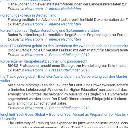
Hans-Jochen Schiewer stellt Kernforderungen der Landesuniverstäten zur Fo
/
Existiert in
Newsroom
Interne Nachrichten
Forschungskollegs in Deutschland
Freiburg Institute for Advanced Studies veröffentlicht Dokumentation der 
/
Existiert in
Newsroom
Interne Nachrichten
Konzentration auf Spitzenforschung und Spitzenuniversitäten
Baden-Württembergs Universitäten begrüßen die Empfehlungen zur Fortsetz
/
Existiert in
Newsroom
Interne Nachrichten
MicroTEC Südwest gehört zu den Gewinnern der zweiten Runde des Spitzenclu
Großer Erfolg für die Universität Freiburg mit dem Institut für Mikrosystem
/
Existiert in
Newsroom
Pressemitteilungen 2010
Körpereigener Knorpelersatz: schnell und passgerecht
BIOSS-Professor erforscht neue Strategie zur Herstellung von Knie-Implan
/
Existiert in
Newsroom
Pressemitteilungen 2010
IndiTrack goes global - Bachelor-Auslandsjahr als Vorbereitung auf den Master - 
weiter
Mit einem Pilotprojekt an der Fakultät für Forst- und Umweltwissen-schaften
prämiertes Lehrkonzept „Windows for Higher Education“ nun auch auf das
ermöglicht ein drittes Bachelorjahr im Ausland, das zugleich als Vorberei
angerechnet werden kann. Der DAAD fördert dieses Pilotprojekt mit ein
Euro jährlich für zunächst fünf Jahre.
/
Existiert in
Newsroom
Pressemitteilungen 2010
[eng] IndiTrack Goes Global – Bachelor Year Abroad as Preparation for Master 
University
The University of Freiburg has expanded its prize-winning instructional co
include a study abroad program: „GlobalTrack,“ a pilot project at the Facul