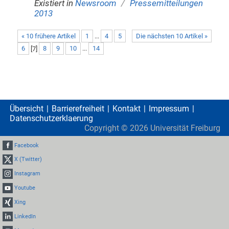
/
Existiert in
Newsroom
Pressemitteilungen
2013
« 10 frühere Artikel
1
...
4
5
Die nächsten 10 Artikel »
6
[
7
]
8
9
10
...
14
Übersicht
Barrierefreiheit
Kontakt
Impressum
Datenschutzerklaerung
Copyright ©
2026
Universität Freiburg
Facebook
X (Twitter)
Instagram
Youtube
Xing
LinkedIn