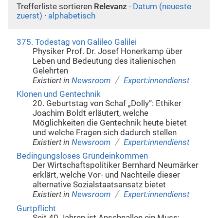
Trefferliste sortieren
Relevanz
·
Datum (neueste
zuerst)
·
alphabetisch
375. Todestag von Galileo Galilei
Physiker Prof. Dr. Josef Honerkamp über
Leben und Bedeutung des italienischen
Gelehrten
/
Existiert in
Newsroom
Expert:innendienst
Klonen und Gentechnik
20. Geburtstag von Schaf „Dolly“: Ethiker
Joachim Boldt erläutert, welche
Möglichkeiten die Gentechnik heute bietet
und welche Fragen sich dadurch stellen
/
Existiert in
Newsroom
Expert:innendienst
Bedingungsloses Grundeinkommen
Der Wirtschaftspolitiker Bernhard Neumärker
erklärt, welche Vor- und Nachteile dieser
alternative Sozialstaatsansatz bietet
/
Existiert in
Newsroom
Expert:innendienst
Gurtpflicht
Seit 40 Jahren ist Anschnallen ein Muss: