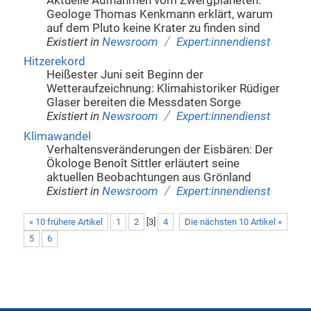
Aktuelle Aufnahmen vom Zwergplaneten:
Geologe Thomas Kenkmann erklärt, warum
auf dem Pluto keine Krater zu finden sind
/
Existiert in
Newsroom
Expert:innendienst
Hitzerekord
Heißester Juni seit Beginn der
Wetteraufzeichnung: Klimahistoriker Rüdiger
Glaser bereiten die Messdaten Sorge
/
Existiert in
Newsroom
Expert:innendienst
Klimawandel
Verhaltensveränderungen der Eisbären: Der
Ökologe Benoît Sittler erläutert seine
aktuellen Beobachtungen aus Grönland
/
Existiert in
Newsroom
Expert:innendienst
« 10 frühere Artikel
1
2
[
3
]
4
Die nächsten 10 Artikel »
5
6