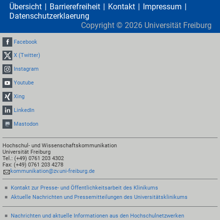
Übersicht
Barrierefreiheit
Kontakt
Impressum
Datenschutzerklaerung
Copyright ©
2026
Universität Freiburg
Facebook
X (Twitter)
Instagram
Youtube
Xing
LinkedIn
Mastodon
Hochschul- und Wissenschaftskommunikation
Universität Freiburg
Tel.: (+49) 0761 203 4302
Fax: (+49) 0761 203 4278
kommunikation@zv.uni-freiburg.de
Kontakt zur Presse- und Öffentlichkeitsarbeit des Klinikums
Aktuelle Nachrichten und Pressemitteilungen des Universitätsklinikums
Nachrichten und aktuelle Informationen aus den Hochschulnetzwerken