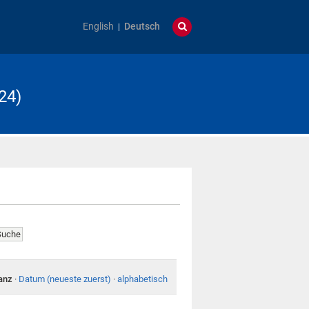
English
Deutsch
24)
anz
·
Datum (neueste zuerst)
·
alphabetisch