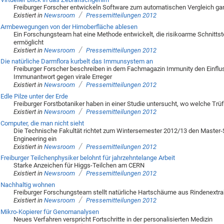
Freiburger Forscher entwickeln Software zum automatischen Vergleich ga
/
Existiert in
Newsroom
Pressemitteilungen 2012
Armbewegungen von der Hirnoberfläche ablesen
Ein Forschungsteam hat eine Methode entwickelt, die risikoarme Schnitts
ermöglicht
/
Existiert in
Newsroom
Pressemitteilungen 2012
Die natürliche Darmflora kurbelt das Immunsystem an
Freiburger Forscher beschreiben in dem Fachmagazin Immunity den Einfluss
Immunantwort gegen virale Erreger
/
Existiert in
Newsroom
Pressemitteilungen 2012
Edle Pilze unter der Erde
Freiburger Forstbotaniker haben in einer Studie untersucht, wo welche Tr
/
Existiert in
Newsroom
Pressemitteilungen 2012
Computer, die man nicht sieht
Die Technische Fakultät richtet zum Wintersemester 2012/13 den Maste
Engineering ein
/
Existiert in
Newsroom
Pressemitteilungen 2012
Freiburger Teilchenphysiker belohnt für jahrzehntelange Arbeit
Starke Anzeichen für Higgs-Teilchen am CERN
/
Existiert in
Newsroom
Pressemitteilungen 2012
Nachhaltig wohnen
Freiburger Forschungsteam stellt natürliche Hartschäume aus Rindenextra
/
Existiert in
Newsroom
Pressemitteilungen 2012
Mikro-Kopierer für Genomanalysen
Neues Verfahren verspricht Fortschritte in der personalisierten Medizin