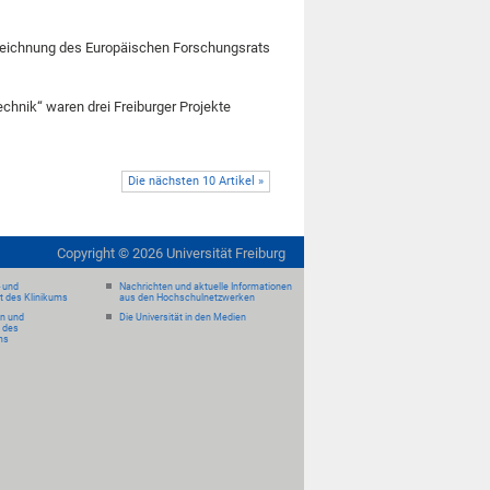
szeichnung des Europäischen Forschungsrats
chnik“ waren drei Freiburger Projekte
Die nächsten 10 Artikel »
Copyright ©
2026
Universität Freiburg
- und
Nachrichten und aktuelle Informationen
it des Klinikums
aus den Hochschulnetzwerken
en und
Die Universität in den Medien
 des
ms