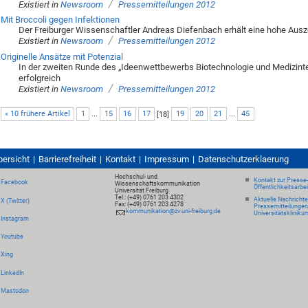
/
Existiert in
Newsroom
Pressemitteilungen 2012
Mit Broccoli gegen Infektionen
Der Freiburger Wissenschaftler Andreas Diefenbach erhält eine hohe Au
/
Existiert in
Newsroom
Pressemitteilungen 2012
Originelle Ansätze mit Potenzial
In der zweiten Runde des „Ideenwettbewerbs Biotechnologie und Medizinte
erfolgreich
/
Existiert in
Newsroom
Pressemitteilungen 2012
« 10 frühere Artikel
1
...
15
16
17
[
18
]
19
20
21
...
45
bersicht
Barrierefreiheit
Kontakt
Impressum
Datenschutzerklaerung
Hochschul- und
Kontakt zur Presse
Facebook
Wissenschaftskommunikation
Öffentlichkeitsarbe
Universität Freiburg
Tel.: (+49) 0761 203 4302
Aktuelle Nachricht
X (Twitter)
Fax: (+49) 0761 203 4278
Pressemitteilungen
kommunikation@zv.uni-freiburg.de
Universitätskliniku
Instagram
Youtube
Xing
LinkedIn
Mastodon