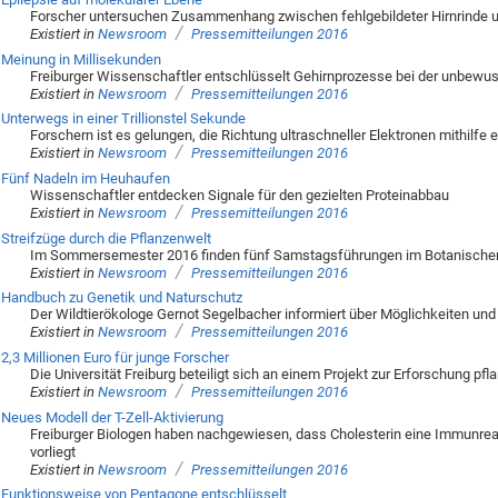
Forscher untersuchen Zusammenhang zwischen fehlgebildeter Hirnrinde u
/
Existiert in
Newsroom
Pressemitteilungen 2016
Meinung in Millisekunden
Freiburger Wissenschaftler entschlüsselt Gehirnprozesse bei der unbewu
/
Existiert in
Newsroom
Pressemitteilungen 2016
Unterwegs in einer Trillionstel Sekunde
Forschern ist es gelungen, die Richtung ultraschneller Elektronen mithilfe 
/
Existiert in
Newsroom
Pressemitteilungen 2016
Fünf Nadeln im Heuhaufen
Wissenschaftler entdecken Signale für den gezielten Proteinabbau
/
Existiert in
Newsroom
Pressemitteilungen 2016
Streifzüge durch die Pflanzenwelt
Im Sommersemester 2016 finden fünf Samstagsführungen im Botanischen Ga
/
Existiert in
Newsroom
Pressemitteilungen 2016
Handbuch zu Genetik und Naturschutz
Der Wildtierökologe Gernot Segelbacher informiert über Möglichkeiten u
/
Existiert in
Newsroom
Pressemitteilungen 2016
2,3 Millionen Euro für junge Forscher
Die Universität Freiburg beteiligt sich an einem Projekt zur Erforschung pfla
/
Existiert in
Newsroom
Pressemitteilungen 2016
Neues Modell der T-Zell-Aktivierung
Freiburger Biologen haben nachgewiesen, dass Cholesterin eine Immunreakt
vorliegt
/
Existiert in
Newsroom
Pressemitteilungen 2016
Funktionsweise von Pentagone entschlüsselt