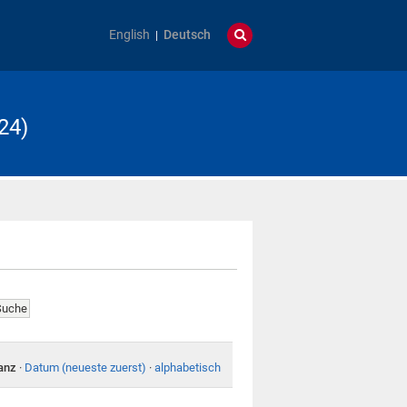
English
Deutsch
24)
anz
·
Datum (neueste zuerst)
·
alphabetisch