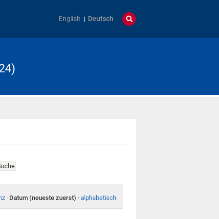
English
Deutsch
24)
nz
·
Datum (neueste zuerst)
·
alphabetisch