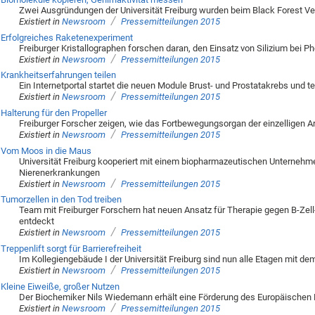
Zwei Ausgründungen der Universität Freiburg wurden beim Black Forest Ve
/
Existiert in
Newsroom
Pressemitteilungen 2015
Erfolgreiches Raketenexperiment
Freiburger Kristallographen forschen daran, den Einsatz von Silizium bei P
/
Existiert in
Newsroom
Pressemitteilungen 2015
Krankheitserfahrungen teilen
Ein Internetportal startet die neuen Module Brust- und Prostatakrebs und
/
Existiert in
Newsroom
Pressemitteilungen 2015
Halterung für den Propeller
Freiburger Forscher zeigen, wie das Fortbewegungsorgan der einzelligen A
/
Existiert in
Newsroom
Pressemitteilungen 2015
Vom Moos in die Maus
Universität Freiburg kooperiert mit einem biopharmazeutischen Unterneh
Nierenerkrankungen
/
Existiert in
Newsroom
Pressemitteilungen 2015
Tumorzellen in den Tod treiben
Team mit Freiburger Forschern hat neuen Ansatz für Therapie gegen B-Ze
entdeckt
/
Existiert in
Newsroom
Pressemitteilungen 2015
Treppenlift sorgt für Barrierefreiheit
Im Kollegiengebäude I der Universität Freiburg sind nun alle Etagen mit dem
/
Existiert in
Newsroom
Pressemitteilungen 2015
Kleine Eiweiße, großer Nutzen
Der Biochemiker Nils Wiedemann erhält eine Förderung des Europäischen 
/
Existiert in
Newsroom
Pressemitteilungen 2015