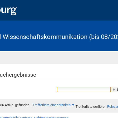
d Wissenschaftskommunikation (bis 08/20
Startseite
uchergebnisse
86
Artikel gefunden.
Trefferliste einschränken
Trefferliste sortieren
Releva
Biomoleküle kopieren, Gehirnaktivität messen