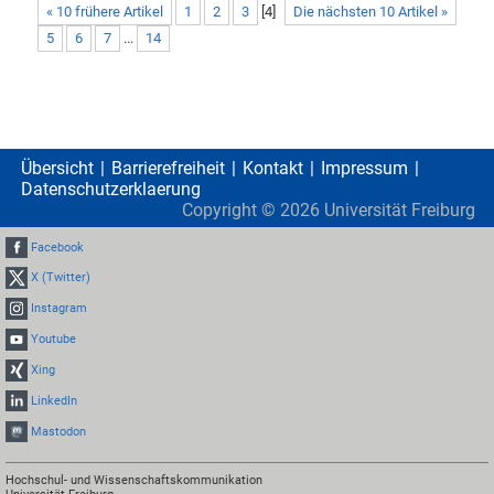
« 10 frühere Artikel
1
2
3
[
4
]
Die nächsten 10 Artikel »
5
6
7
...
14
Übersicht
Barrierefreiheit
Kontakt
Impressum
Datenschutzerklaerung
Copyright ©
2026
Universität Freiburg
Facebook
X (Twitter)
Instagram
Youtube
Xing
LinkedIn
Mastodon
Hochschul- und Wissenschaftskommunikation