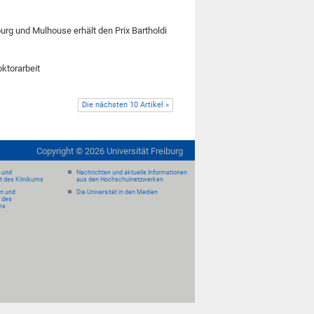
urg und Mulhouse erhält den Prix Bartholdi
ktorarbeit
Die nächsten 10 Artikel »
Copyright ©
2026
Universität Freiburg
- und
Nachrichten und aktuelle Informationen
it des Klinikums
aus den Hochschulnetzwerken
en und
Die Universität in den Medien
 des
ms