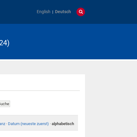
English
Deutsch
24)
anz
·
Datum (neueste zuerst)
·
alphabetisch