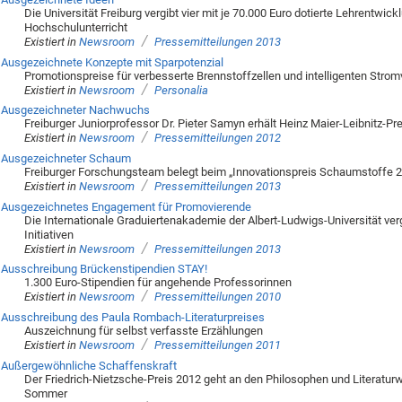
Die Universität Freiburg vergibt vier mit je 70.000 Euro dotierte Lehrentwick
Hochschulunterricht
/
Existiert in
Newsroom
Pressemitteilungen 2013
Ausgezeichnete Konzepte mit Sparpotenzial
Promotionspreise für verbesserte Brennstoffzellen und intelligenten Stro
/
Existiert in
Newsroom
Personalia
Ausgezeichneter Nachwuchs
Freiburger Juniorprofessor Dr. Pieter Samyn erhält Heinz Maier-Leibnitz-Pr
/
Existiert in
Newsroom
Pressemitteilungen 2012
Ausgezeichneter Schaum
Freiburger Forschungsteam belegt beim „Innovationspreis Schaumstoffe 2
/
Existiert in
Newsroom
Pressemitteilungen 2013
Ausgezeichnetes Engagement für Promovierende
Die Internationale Graduiertenakademie der Albert-Ludwigs-Universität ve
Initiativen
/
Existiert in
Newsroom
Pressemitteilungen 2013
Ausschreibung Brückenstipendien STAY!
1.300 Euro-Stipendien für angehende Professorinnen
/
Existiert in
Newsroom
Pressemitteilungen 2010
Ausschreibung des Paula Rombach-Literaturpreises
Auszeichnung für selbst verfasste Erzählungen
/
Existiert in
Newsroom
Pressemitteilungen 2011
Außergewöhnliche Schaffenskraft
Der Friedrich-Nietzsche-Preis 2012 geht an den Philosophen und Literaturw
Sommer