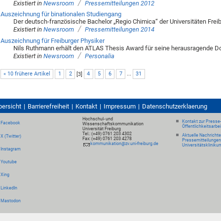
/
Existiert in
Newsroom
Pressemitteilungen 2012
Auszeichnung für binationalen Studiengang
Der deutsch-französische Bachelor „Regio Chimica“ der Universitäten Freib
/
Existiert in
Newsroom
Pressemitteilungen 2014
Auszeichnung für Freiburger Physiker
Nils Ruthmann erhält den ATLAS Thesis Award für seine herausragende Do
/
Existiert in
Newsroom
Personalia
« 10 frühere Artikel
1
2
[
3
]
4
5
6
7
...
31
bersicht
Barrierefreiheit
Kontakt
Impressum
Datenschutzerklaerung
Hochschul- und
Kontakt zur Presse
Facebook
Wissenschaftskommunikation
Öffentlichkeitsarbe
Universität Freiburg
Tel.: (+49) 0761 203 4302
Aktuelle Nachricht
X (Twitter)
Fax: (+49) 0761 203 4278
Pressemitteilungen
kommunikation@zv.uni-freiburg.de
Universitätskliniku
Instagram
Youtube
Xing
LinkedIn
Mastodon