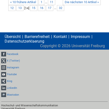
« 10 frühere Artikel
1
...
11
Die nächsten 10 Artikel »
12
13
[
14
]
15
16
17
...
32
Übersicht
Barrierefreiheit
Kontakt
Impressum
Datenschutzerklaerung
Copyright ©
2026
Universität Freiburg
Facebook
X (Twitter)
Instagram
Youtube
Xing
LinkedIn
Mastodon
Hochschul- und Wissenschaftskommunikation
Universität Freiburg