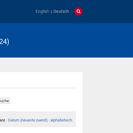
English
Deutsch
24)
anz
·
Datum (neueste zuerst)
·
alphabetisch