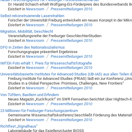
Dr. Harald Schaich erhält Wolfgang-Erz-Förderpreis des Bundesverbands B
/
Existiert in
Newsroom
Pressemitteilungen 2010
Selbst-rekonstruierende Laserstrahlen
Forscher der Universität Freiburg entwickeln ein neues Konzept in der Mik
/
Existiert in
Newsroom
Pressemitteilungen 2010
Migration, Mobilität, Geschlecht
Veranstaltungsreihe der Freiburger GeschlechterStudien
/
Existiert in
Newsroom
Pressemitteilungen 2010
DFG in Zeiten des Nationalsozialismus
Forschungsgruppe präsentiert Ergebnisse
/
Existiert in
Newsroom
Pressemitteilungen 2010
IMTEK-Foto erhält 1. Preis für Wissenschaftsfotografie
/
Existiert in
Newsroom
Pressemitteilungen 2010
Universitätsbasierte Institutes for Advanced Studies (UB-IAS) aus allen Teilen de
Freiburg Institute for Advanced Studies (FRIAS) lädt ein zur Konferenz „Un
Studies in a Global Perspective: Promises, Challenges, New Frontiers“
/
Existiert in
Newsroom
Pressemitteilungen 2010
Von Tüftlern, Bastlern und Erfindern
Neues Magazin „Kuck!kuck!“ im SWR Fernsehen berichtet über Hightech-K
/
Existiert in
Newsroom
Pressemitteilungen 2010
23 Millionen für Freiburger Forschungszentrum
Gemeinsame Wissenschaftskonferenz beschließt Förderung des Materia
/
Existiert in
Newsroom
Pressemitteilungen 2010
Richtfest „Signalhaus“
Laborgebäude für das Exzellenzcluster BIOSS