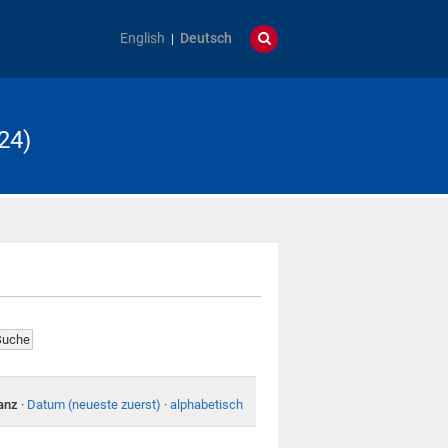
English
Deutsch
24)
anz
·
Datum (neueste zuerst)
·
alphabetisch