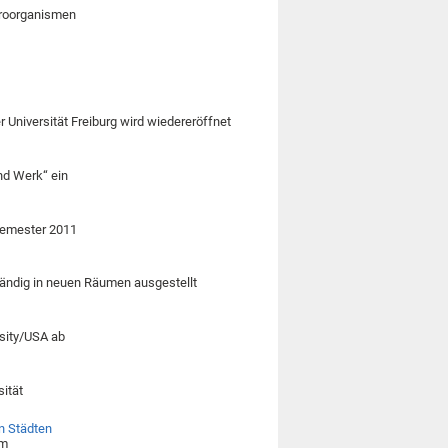
kroorganismen
Universität Freiburg wird wiedereröffnet
und Werk“ ein
rsemester 2011
tändig in neuen Räumen ausgestellt
rsity/USA ab
sität
n Städten
em