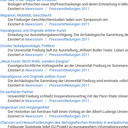
Biologen erforschen neue Stoffwechselwege und deren Entstehung in Mi
/
Existiert in
Newsroom
Pressemitteilungen 2011
Migration, Mobilität, Geschlecht
Die Freiburger Geschlechterstudien laden zum Symposium ein
/
Existiert in
Newsroom
Pressemitteilungen 2011
Gipsabgüsse und Originale antiker Kunst
Einladung zur Ausstellungsbesichtigung: Die Archäologische Sammlung der 
/
Existiert in
Newsroom
Pressemitteilungen 2011
Dichter, Nobelpreisträger, Politiker
Die Universität Freiburg lädt zur Ausstellung „William Butler Yeats: Leben 
/
Existiert in
Newsroom
Pressemitteilungen 2011
„Neue Kunst: Nicht Werk, sondern Ereignis“
Kunstgeschichtliche Vortragsreihe an der Universität Freiburg im Somme
/
Existiert in
Newsroom
Pressemitteilungen 2011
Gipsabgüsse und Originale antiker Kunst
Die Archäologische Sammlung der Universität Freiburg wird erstmals volls
/
Existiert in
Newsroom
Pressemitteilungen 2011
Ein perfekter Partner
Universität Freiburg schließt Kooperationsvertrag mit der Penn State Unive
/
Existiert in
Newsroom
Pressemitteilungen 2011
Gegenwart und Vergangenheit
Der Historiker Ian Kershaw hält einen Vortrag an der Albert-Ludwigs-Univer
/
Existiert in
Newsroom
Pressemitteilungen 2011
Chancen und Herausforderungen des demografischen Wandels in europäische
Freiburger Soziologie leitet EU-Projekt zu europaweitem Informationssyst