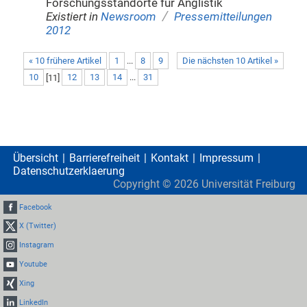
Forschungsstandorte für Anglistik
/
Existiert in
Newsroom
Pressemitteilungen
2012
« 10 frühere Artikel
1
...
8
9
Die nächsten 10 Artikel »
10
[
11
]
12
13
14
...
31
Übersicht
Barrierefreiheit
Kontakt
Impressum
Datenschutzerklaerung
Copyright ©
2026
Universität Freiburg
Facebook
X (Twitter)
Instagram
Youtube
Xing
LinkedIn