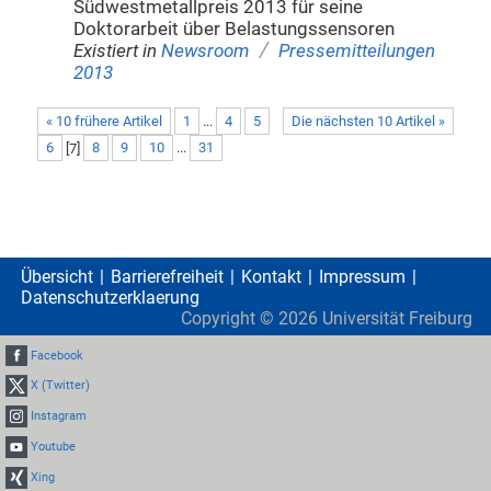
Südwestmetallpreis 2013 für seine
Doktorarbeit über Belastungssensoren
/
Existiert in
Newsroom
Pressemitteilungen
2013
« 10 frühere Artikel
1
...
4
5
Die nächsten 10 Artikel »
6
[
7
]
8
9
10
...
31
Übersicht
Barrierefreiheit
Kontakt
Impressum
Datenschutzerklaerung
Copyright ©
2026
Universität Freiburg
Facebook
X (Twitter)
Instagram
Youtube
Xing