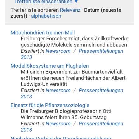
Trefferliste einschränken
Trefferliste sortieren
Relevanz
·
Datum (neueste
zuerst)
·
alphabetisch
Mitochondrien trennen Müll
Freiburger Forscher zeigt, dass Zellkraftwerke
geschädigte Moleküle sammeln und abbauen
/
Existiert in
Newsroom
Pressemitteilungen
2013
Modellökosysteme am Flughafen
Mit einem Experiment zur Baumartenvielfalt
eröffnen die neuen Freilandflächen der Albert-
Ludwigs-Universität
/
Existiert in
Newsroom
Pressemitteilungen
2013
Einsatz für die Pflanzensoziologie
Die Freiburger Biologieprofessorin Otti
Wilmanns feiert ihren 85. Geburtstag
/
Existiert in
Newsroom
Pressemitteilungen
2013
Nach dem Vorbild der Paradiesvogelblume