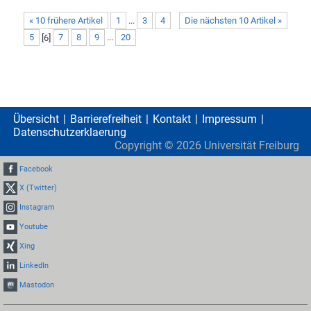
« 10 frühere Artikel
1
...
3
4
Die nächsten 10 Artikel »
5
[
6
]
7
8
9
...
20
Übersicht
Barrierefreiheit
Kontakt
Impressum
Datenschutzerklaerung
Copyright ©
2026
Universität Freiburg
Facebook
X (Twitter)
Instagram
Youtube
Xing
LinkedIn
Mastodon