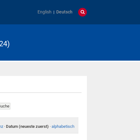
English
Deutsch
24)
nz
·
Datum (neueste zuerst)
·
alphabetisch