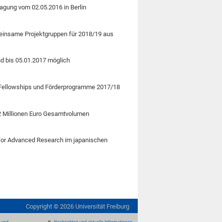
Tagung vom 02.05.2016 in Berlin
meinsame Projektgruppen für 2018/19 aus
d bis 05.01.2017 möglich
r Fellowships und Förderprogramme 2017/18
,2 Millionen Euro Gesamtvolumen
e for Advanced Research im japanischen
Copyright ©
2026
Universität Freiburg
- und
Nachrichten und aktuelle Informationen