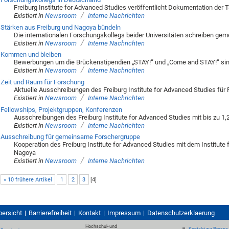
Freiburg Institute for Advanced Studies veröffentlicht Dokumentation der 
/
Existiert in
Newsroom
Interne Nachrichten
Stärken aus Freiburg und Nagoya bündeln
Die internationalen Forschungskollegs beider Universitäten schreiben ge
/
Existiert in
Newsroom
Interne Nachrichten
Kommen und bleiben
Bewerbungen um die Brückenstipendien „STAY!“ und „Come and STAY!“ sin
/
Existiert in
Newsroom
Interne Nachrichten
Zeit und Raum für Forschung
Aktuelle Ausschreibungen des Freiburg Institute for Advanced Studies fü
/
Existiert in
Newsroom
Interne Nachrichten
Fellowships, Projektgruppen, Konferenzen
Ausschreibungen des Freiburg Institute for Advanced Studies mit bis zu 1
/
Existiert in
Newsroom
Interne Nachrichten
Ausschreibung für gemeinsame Forschergruppe
Kooperation des Freiburg Institute for Advanced Studies mit dem Institut
Nagoya
/
Existiert in
Newsroom
Interne Nachrichten
« 10 frühere Artikel
1
2
3
[
4
]
bersicht
Barrierefreiheit
Kontakt
Impressum
Datenschutzerklaerung
Hochschul- und
Kontakt zur Presse