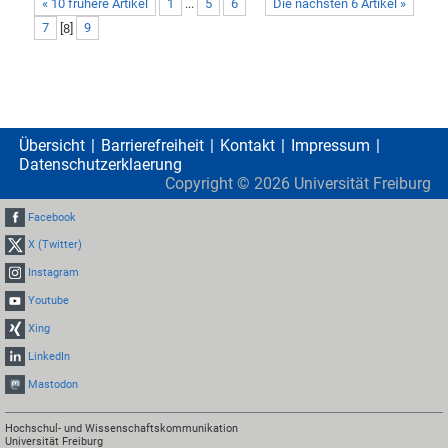
« 10 frühere Artikel
1
...
5
6
Die nächsten 6 Artikel »
7
[
8
]
9
Übersicht
Barrierefreiheit
Kontakt
Impressum
Datenschutzerklaerung
Copyright ©
2026
Universität Freiburg
Facebook
X (Twitter)
Instagram
Youtube
Xing
LinkedIn
Mastodon
Hochschul- und Wissenschaftskommunikation
Universität Freiburg