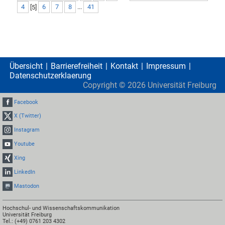
4
[
5
]
6
7
8
...
41
Übersicht
Barrierefreiheit
Kontakt
Impressum
Datenschutzerklaerung
Copyright ©
2026
Universität Freiburg
Facebook
X (Twitter)
Instagram
Youtube
Xing
LinkedIn
Mastodon
Hochschul- und Wissenschaftskommunikation
Universität Freiburg
Tel.: (+49) 0761 203 4302