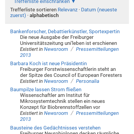
Trefferliste einschränken
Trefferliste sortieren
Relevanz
·
Datum (neueste
zuerst)
·
alphabetisch
Bankenforscher, Debattierkünstler, Sportexpertin
Die neue Ausgabe der Freiburger
Universitätszeitung uni’leben ist erschienen
/
Existiert in
Newsroom
Pressemitteilungen
2013
Barbara Koch ist neue Präsidentin
Freiburger Forstwissenschaftlerin steht an
der Spitze des Council of European Foresters
/
Existiert in
Newsroom
Personalia
Baumpilze lassen Strom fließen
Wissenschaftler am Institut für
Mikrosystemtechnik stellen ein neues
Konzept für Biobrennstoffzellen vor
/
Existiert in
Newsroom
Pressemitteilungen
2013
Bausteine des Gedächtnisses verstehen
Freiburger Neurobiologen decken räumliche