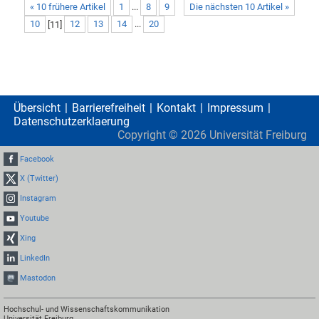
« 10 frühere Artikel
1
...
8
9
Die nächsten 10 Artikel »
10
[
11
]
12
13
14
...
20
Übersicht
Barrierefreiheit
Kontakt
Impressum
Datenschutzerklaerung
Copyright ©
2026
Universität Freiburg
Facebook
X (Twitter)
Instagram
Youtube
Xing
LinkedIn
Mastodon
Hochschul- und Wissenschaftskommunikation
Universität Freiburg