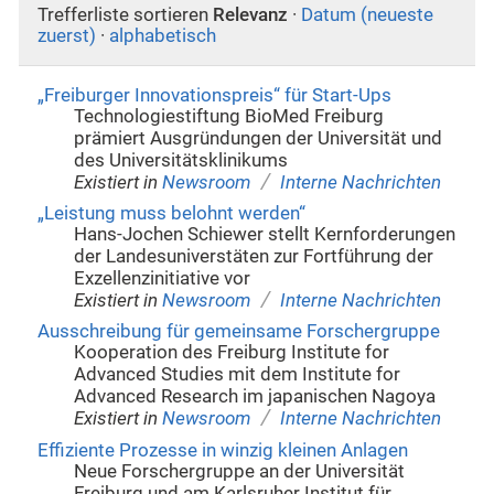
Trefferliste sortieren
Relevanz
·
Datum (neueste
zuerst)
·
alphabetisch
„Freiburger Innovationspreis“ für Start-Ups
Technologiestiftung BioMed Freiburg
prämiert Ausgründungen der Universität und
des Universitätsklinikums
/
Existiert in
Newsroom
Interne Nachrichten
„Leistung muss belohnt werden“
Hans-Jochen Schiewer stellt Kernforderungen
der Landesuniverstäten zur Fortführung der
Exzellenzinitiative vor
/
Existiert in
Newsroom
Interne Nachrichten
Ausschreibung für gemeinsame Forschergruppe
Kooperation des Freiburg Institute for
Advanced Studies mit dem Institute for
Advanced Research im japanischen Nagoya
/
Existiert in
Newsroom
Interne Nachrichten
Effiziente Prozesse in winzig kleinen Anlagen
Neue Forschergruppe an der Universität
Freiburg und am Karlsruher Institut für